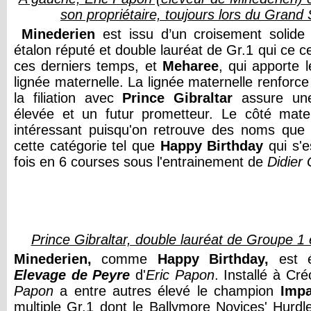
son propriétaire, toujours lors du Gran
Minederien
est issu d’un croisement solide
étalon réputé et double lauréat de Gr.1 qui ce c
ces derniers temps, et
Meharee
, qui apporte l
lignée maternelle. La lignée maternelle renforce
la filiation avec
Prince Gibraltar
assure une
élevée et un futur prometteur. Le côté mat
intéressant puisqu'on retrouve des noms que l'
cette catégorie tel que
Happy Birthday
qui s'e
fois en 6 courses sous l'entrainement de
Didier 
Prince Gibraltar, double lauréat de Groupe 1
Minederien,
comme
Happy Birthday,
est é
Elevage de Peyre
d'
Eric Papon
. Installé à C
Papon
a entre autres élevé le champion
Impa
multiple Gr.1 dont le Ballymore Novices' Hurdl